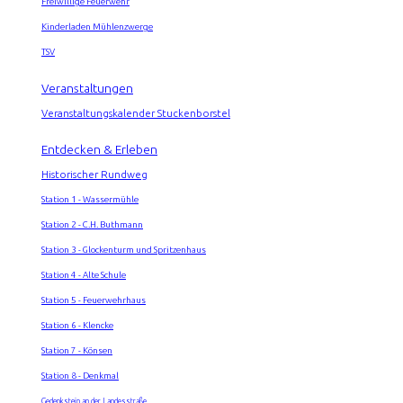
Freiwillige Feuerwehr
Kinderladen Mühlenzwerge
TSV
Veranstaltungen
Veranstaltungskalender Stuckenborstel
Entdecken & Erleben
Historischer Rundweg
Station 1 - Wassermühle
Station 2 - C.H. Buthmann
Station 3 - Glockenturm und Spritzenhaus
Station 4 - Alte Schule
Station 5 - Feuerwehrhaus
Station 6 - Klencke
Station 7 - Könsen
Station 8 - Denkmal
Gedenkstein an der Landesstraße