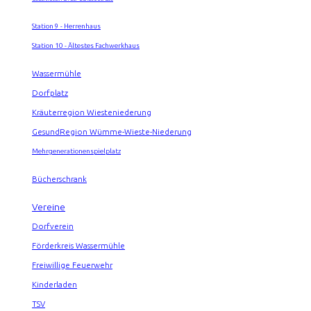
Station 9 - Herrenhaus
Station 10 - Ältestes Fachwerkhaus
Wassermühle
Dorfplatz
Kräuterregion Wiesteniederung
GesundRegion Wümme-Wieste-Niederung
Mehrgenerationenspielplatz
Bücherschrank
Vereine
Dorfverein
Förderkreis Wassermühle
Freiwillige Feuerwehr
Kinderladen
TSV