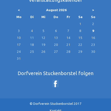
<
August 2026
>
ntag
enstag
ttwoch
nnerstag
eitag
mstag
nntag
Mo
Di
Mi
Do
Fr
Sa
So
1
2
3
4
5
6
7
8
9
10
11
12
13
14
15
16
17
18
19
20
21
22
23
24
25
26
27
28
29
30
31
Dorfverein Stuckenborstel folgen
© Dorfverein Stuckenborstel 2017
Navigation
Kontakt