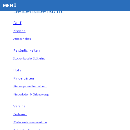
MENÜ
Seitenübersicht
Dorf
Historie
Autobahnbau
Persönlichkeiten
Stuckenbossler Spälkring
Höfe
Kindergärten
Kindergarten Kunterbunt
Kinderladen Mühlenzwerge
Vereine
Dorfverein
Förderkreis Wassermühle