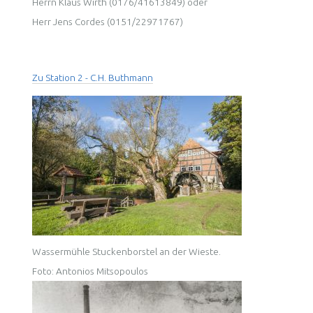
Herrn Klaus Wirth (0176/41613849) oder
Herr Jens Cordes (0151/22971767)
Zu Station 2 - C.H. Buthmann
Wassermühle Stuckenborstel an der Wieste.
Foto: Antonios Mitsopoulos