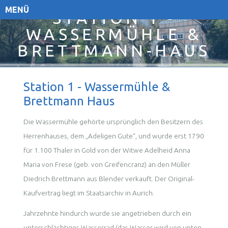
MENÜ
STATION 1 -
WASSERMÜHLE &
BRETTMANN-HAUS
Station 1 - Wassermühle &
Brettmann Haus
Die Wassermühle gehörte ursprünglich den Besitzern des
Herrenhauses, dem „Adeligen Gute“, und wurde erst 1790
für 1.100 Thaler in Gold von der Witwe Adelheid Anna
Maria von Frese (geb. von Greifencranz) an den Müller
Diedrich Brettmann aus Blender verkauft. Der Original-
Kaufvertrag liegt im Staatsarchiv in Aurich.
Jahrzehnte hindurch wurde sie angetrieben durch ein
unterschlächtiges Wasserrad (das Wasser wird von unten