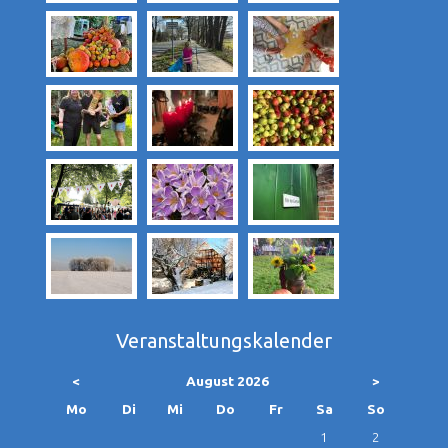
Veranstaltungskalender
<
August 2026
>
ntag
enstag
ttwoch
nnerstag
eitag
mstag
nntag
Mo
Di
Mi
Do
Fr
Sa
So
1
2