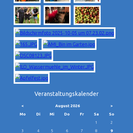
Veranstaltungskalender
<
August 2026
>
ntag
enstag
ttwoch
nnerstag
eitag
mstag
nntag
Mo
Di
Mi
Do
Fr
Sa
So
1
2
3
4
5
6
7
8
9