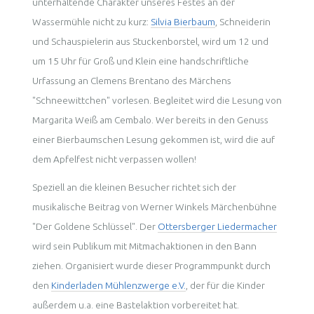
unterhaltende Charakter unseres Festes an der
Wassermühle nicht zu kurz:
Silvia Bierbaum
, Schneiderin
und Schauspielerin aus Stuckenborstel, wird um 12 und
um 15 Uhr für Groß und Klein eine handschriftliche
Urfassung an Clemens Brentano des Märchens
"Schneewittchen" vorlesen. Begleitet wird die Lesung von
Margarita Weiß am Cembalo. Wer bereits in den Genuss
einer Bierbaumschen Lesung gekommen ist, wird die auf
dem Apfelfest nicht verpassen wollen!
Speziell an die kleinen Besucher richtet sich der
musikalische Beitrag von Werner Winkels Märchenbühne
"Der Goldene Schlüssel". Der
Ottersberger Liedermacher
wird sein Publikum mit Mitmachaktionen in den Bann
ziehen. Organisiert wurde dieser Programmpunkt durch
den
Kinderladen Mühlenzwerge e.V.
, der für die Kinder
außerdem u.a. eine Bastelaktion vorbereitet hat.