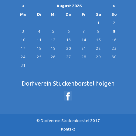
<
August 2026
>
ntag
enstag
ttwoch
nnerstag
eitag
mstag
nntag
Mo
Di
Mi
Do
Fr
Sa
So
1
2
3
4
5
6
7
8
9
10
11
12
13
14
15
16
17
18
19
20
21
22
23
24
25
26
27
28
29
30
31
Dorfverein Stuckenborstel folgen
© Dorfverein Stuckenborstel 2017
Navigation
Kontakt