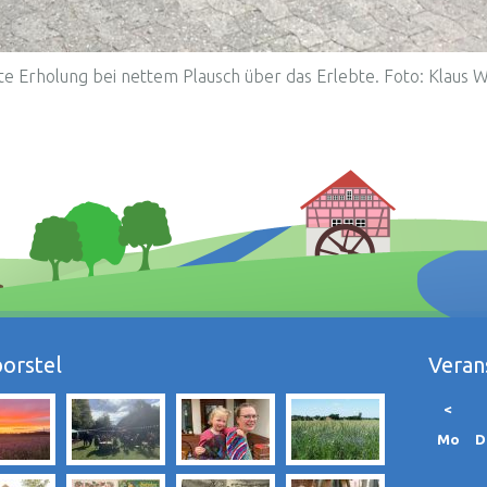
te Erholung bei nettem Plausch über das Erlebte. Foto: Klaus W
orstel
Veran
<
nta
Mo
D