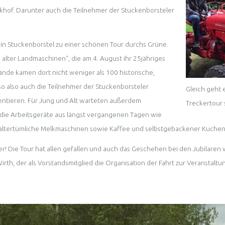
khof. Darunter auch die Teilnehmer der Stuckenborsteler
in Stuckenborstel zu einer schönen Tour durchs Grüne.
alter Landmaschinen", die am 4. August ihr 25jähriges
nde kamen dort nicht weniger als 100 historische,
so also auch die Teilnehmer der Stuckenborsteler
Gleich geht 
sentieren. Für Jung und Alt warteten außerdem
Treckertour s
 die Arbeitsgeräte aus längst vergangenen Tagen wie
altertümliche Melkmaschinen sowie Kaffee und selbstgebackener Kuchen
 Die Tour hat allen gefallen und auch das Geschehen bei den Jubilaren wa
Wirth, der als Vorstandsmitglied die Organisation der Fahrt zur Veranstal