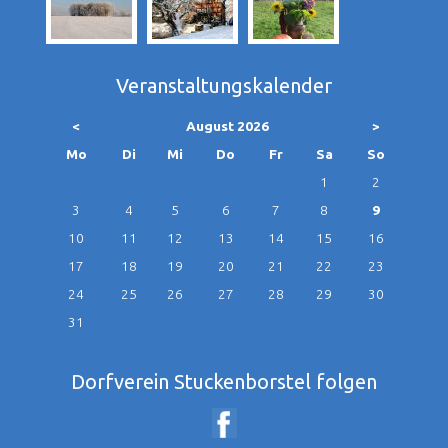
Veranstaltungskalender
<
August 2026
>
ntag
enstag
ttwoch
nnerstag
eitag
mstag
nntag
Mo
Di
Mi
Do
Fr
Sa
So
1
2
3
4
5
6
7
8
9
10
11
12
13
14
15
16
17
18
19
20
21
22
23
24
25
26
27
28
29
30
31
Dorfverein Stuckenborstel folgen