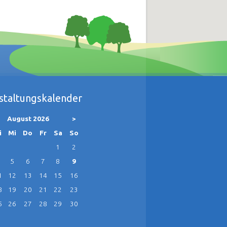
staltungskalender
August 2026
>
g
enstag
ttwoch
nnerstag
eitag
mstag
nntag
i
Mi
Do
Fr
Sa
So
1
2
5
6
7
8
9
1
12
13
14
15
16
8
19
20
21
22
23
5
26
27
28
29
30