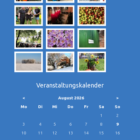
Veranstaltungskalender
<
August 2026
>
ntag
enstag
ttwoch
nnerstag
eitag
mstag
nntag
Mo
Di
Mi
Do
Fr
Sa
So
1
2
3
4
5
6
7
8
9
10
11
12
13
14
15
16