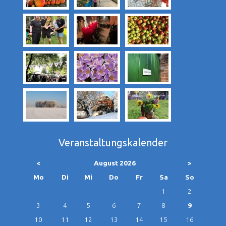
Veranstaltungskalender
<
August 2026
>
ntag
enstag
ttwoch
nnerstag
eitag
mstag
nntag
Mo
Di
Mi
Do
Fr
Sa
So
1
2
3
4
5
6
7
8
9
10
11
12
13
14
15
16