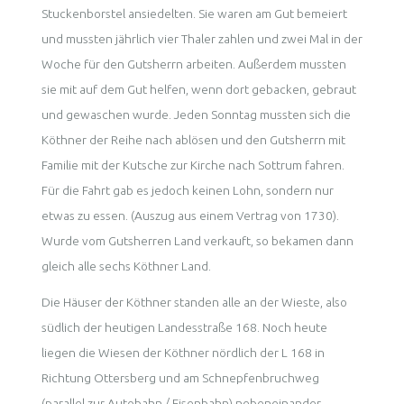
Stuckenborstel ansiedelten. Sie waren am Gut bemeiert
und mussten jährlich vier Thaler zahlen und zwei Mal in der
Woche für den Gutsherrn arbeiten. Außerdem mussten
sie mit auf dem Gut helfen, wenn dort gebacken, gebraut
und gewaschen wurde. Jeden Sonntag mussten sich die
Köthner der Reihe nach ablösen und den Gutsherrn mit
Familie mit der Kutsche zur Kirche nach Sottrum fahren.
Für die Fahrt gab es jedoch keinen Lohn, sondern nur
etwas zu essen. (Auszug aus einem Vertrag von 1730).
Wurde vom Gutsherren Land verkauft, so bekamen dann
gleich alle sechs Köthner Land.
Die Häuser der Köthner standen alle an der Wieste, also
südlich der heutigen Landesstraße 168. Noch heute
liegen die Wiesen der Köthner nördlich der L 168 in
Richtung Ottersberg und am Schnepfenbruchweg
(parallel zur Autobahn / Eisenbahn) nebeneinander.