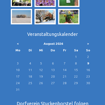
Veranstaltungskalender
<
August 2026
>
ntag
enstag
ttwoch
nnerstag
eitag
mstag
nntag
Mo
Di
Mi
Do
Fr
Sa
So
1
2
3
4
5
6
7
8
9
10
11
12
13
14
15
16
17
18
19
20
21
22
23
24
25
26
27
28
29
30
31
Dorfverein Stuckenborstel folgen