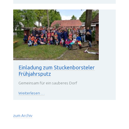
mit
Flohmarkt
am
Pfingstmontag
Einladung zum Stuckenborsteler
Frühjahrsputz
Gemeinsam für ein sauberes Dorf
Einladung
Weiterlesen …
zum
Stuckenborsteler
Frühjahrsputz
zum Archiv