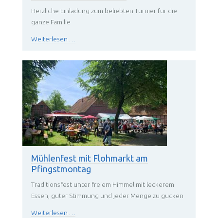
Herzliche Einladung zum beliebten Turnier für die
ganze Familie
Zeit
Weiterlesen …
für
Wikingerschach!
Mühlenfest mit Flohmarkt am
Pfingstmontag
Traditionsfest unter freiem Himmel mit leckerem
Essen, guter Stimmung und jeder Menge zu gucken
Mühlenfest
Weiterlesen …