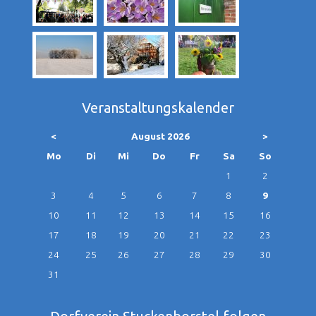
Veranstaltungskalender
<
August 2026
>
ntag
enstag
ttwoch
nnerstag
eitag
mstag
nntag
Mo
Di
Mi
Do
Fr
Sa
So
1
2
3
4
5
6
7
8
9
10
11
12
13
14
15
16
17
18
19
20
21
22
23
24
25
26
27
28
29
30
31