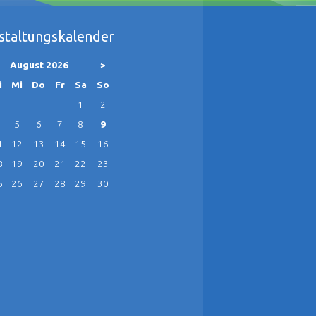
staltungskalender
August 2026
>
g
enstag
ttwoch
nnerstag
eitag
mstag
nntag
i
Mi
Do
Fr
Sa
So
1
2
5
6
7
8
9
1
12
13
14
15
16
8
19
20
21
22
23
5
26
27
28
29
30