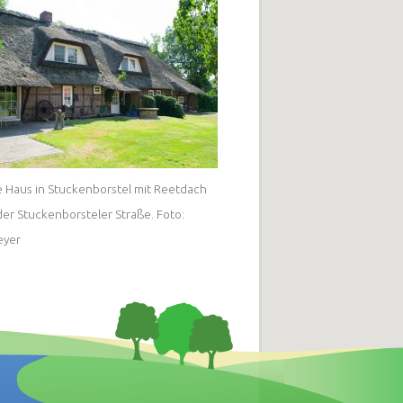
e Haus in Stuckenborstel mit Reetdach
der Stuckenborsteler Straße. Foto:
eyer