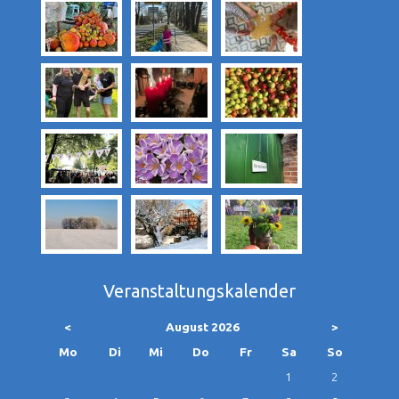
Veranstaltungskalender
<
August 2026
>
ntag
enstag
ttwoch
nnerstag
eitag
mstag
nntag
Mo
Di
Mi
Do
Fr
Sa
So
1
2