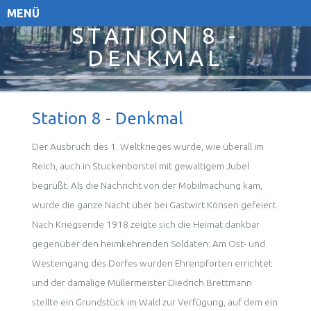
MENÜ
STATION 8 -
DENKMAL
Station 8 - Denkmal
Der Ausbruch des 1. Weltkrieges wurde, wie überall im
Reich, auch in Stuckenborstel mit gewaltigem Jubel
begrüßt. Als die Nachricht von der Mobilmachung kam,
wurde die ganze Nacht über bei Gastwirt Könsen gefeiert.
Nach Kriegsende 1918 zeigte sich die Heimat dankbar
gegenüber den heimkehrenden Soldaten: Am Ost- und
Westeingang des Dorfes wurden Ehrenpforten errichtet
und der damalige Müllermeister Diedrich Brettmann
stellte ein Grundstück im Wald zur Verfügung, auf dem ein