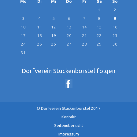
ntag
enstag
ttwoch
nnerstag
eitag
mstag
nntag
Mo
Di
Mi
Do
Fr
Sa
So
1
2
3
4
5
6
7
8
9
10
11
12
13
14
15
16
17
18
19
20
21
22
23
24
25
26
27
28
29
30
31
Dorfverein Stuckenborstel folgen
© Dorfverein Stuckenborstel 2017
Navigation
Kontakt
überspringen
Seitenübersicht
Impressum