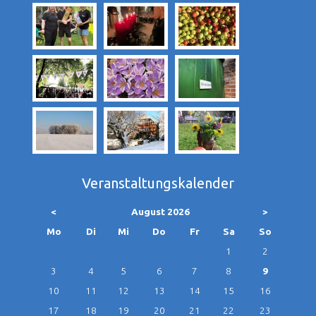
Veranstaltungskalender
<
August 2026
>
ntag
enstag
ttwoch
nnerstag
eitag
mstag
nntag
Mo
Di
Mi
Do
Fr
Sa
So
1
2
3
4
5
6
7
8
9
10
11
12
13
14
15
16
17
18
19
20
21
22
23