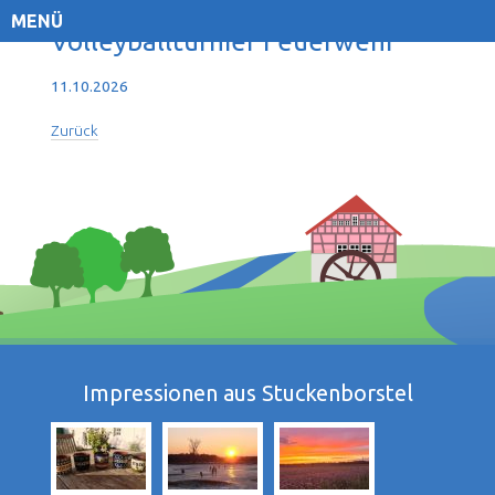
MENÜ
Volleyballturnier Feuerwehr
11.10.2026
Zurück
Impressionen aus Stuckenborstel